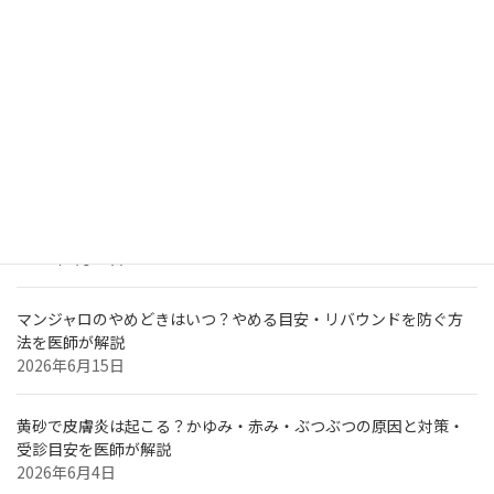
果・費用・注意点を解説
2026年7月15日
オンラインで医療ダイエットを始めたい方へ｜渋谷駅前おおしま
皮膚科の診療方針とこだわり
2026年7月15日
ダイエット医薬品はどう使い分ける？目的別にわかる薬の違いと
選び方
2026年6月30日
マンジャロのやめどきはいつ？やめる目安・リバウンドを防ぐ方
法を医師が解説
2026年6月15日
黄砂で皮膚炎は起こる？かゆみ・赤み・ぶつぶつの原因と対策・
受診目安を医師が解説
2026年6月4日