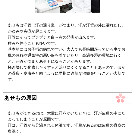
あせもは汗管（汗の通り道）がつまり、汗が汗管の外に漏れだし、
かゆみや炎症が起こります。
汗管にそってプチプチと白～赤の発疹が出来ます。
痒みを伴うことも多いです。
基本的にはお子様の病気ですが、大人でも長時間座っている事でお
尻の蒸れや通気性の悪い服を着ていたり、高温多湿の環境に行く
と、汗管がつまりあせもになることがあります。
掻き壊して化膿したりすると治りにくくなることもあるので、ほか
の湿疹・皮膚炎と同じように早期に適切な治療を行うことが大切で
す。
あせもの原因
あせもができるのは、大量に汗をかいたときに、汗が皮膚の中にた
まってしまうことが原因です。
汗は、汗管から分泌される体液です。汗腺があるのは皮膚の真皮の
奥深く。