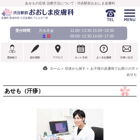
あせもの症状 治療方法について - 渋谷駅前おおしま皮膚科
皮膚科 形成外科 小児皮膚科 アレルギー科
受付時間
月水木金
11:00~13:30 15:00~19:30
土
日
09:00~12:30 14:00~17:30
医師紹介
症状検索
アクセス
ネット予約
よくある質問
お問い合せ
ホーム
症状から探す
お子様の皮膚病でお困りの方
あせも
あせも（汗疹）