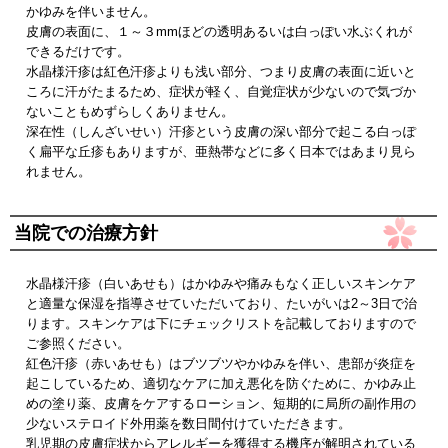
かゆみを伴いません。
皮膚の表面に、１～３mmほどの透明あるいは白っぽい水ぶくれが
できるだけです。
水晶様汗疹は紅色汗疹よりも浅い部分、つまり皮膚の表面に近いと
ころに汗がたまるため、症状が軽く、自覚症状が少ないので気づか
ないこともめずらしくありません。
深在性（しんざいせい）汗疹という皮膚の深い部分で起こる白っぽ
く扁平な丘疹もありますが、亜熱帯などに多く日本ではあまり見ら
れません。
当院での治療方針
水晶様汗疹（白いあせも）はかゆみや痛みもなく正しいスキンケア
と適量な保湿を指導させていただいており、たいがいは2～3日で治
ります。スキンケアは下にチェックリストを記載しておりますので
ご参照ください。
紅色汗疹（赤いあせも）はブツブツやかゆみを伴い、患部が炎症を
起こしているため、適切なケアに加え悪化を防ぐために、かゆみ止
めの塗り薬、皮膚をケアするローション、短期的に局所の副作用の
少ないステロイド外用薬を数日間付けていただきます。
乳児期の皮膚症状からアレルギーを獲得する機序が解明されている