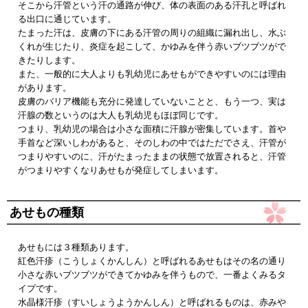
そこから汗管という汗の通路が伸び、体の表面のある汗孔と呼ばれ
る出口に通じています。
たまった汗は、皮膚の下にある汗管の周りの組織に漏れ出し、水ぶ
くれが生じたり、炎症を起こして、かゆみを伴う赤いブツブツがで
きたりします。
また、一般的に大人よりも乳幼児にあせもができやすいのには理由
があります。
皮膚のバリア機能も充分に発達していないことと、もう一つ、実は
汗腺の数というのは大人も乳幼児もほぼ同じです。
つまり、乳幼児の場合は小さな面積に汗腺が密集しています。首や
手首など深いしわがあると、そのしわの中ではただでさえ、汗管が
つまりやすいのに、汗がたまったままの状態で放置されると、汗管
がつまりやすくなりあせもが発症してしまいます。
あせもの種類
あせもには３種類あります。
紅色汗疹（こうしょくかんしん）と呼ばれるあせもはその名の通り
小さな赤いブツブツができてかゆみを伴うもので、一番よくみるタ
イプです。
水晶様汗疹（すいしょうようかんしん）と呼ばれるものは、赤みや