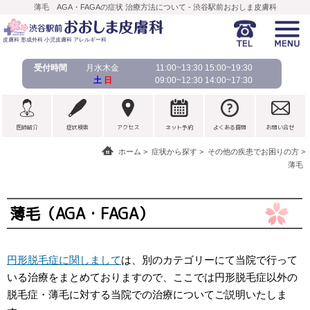
薄毛 AGA・FAGAの症状 治療方法について - 渋谷駅前おおしま皮膚科
皮膚科 形成外科 小児皮膚科 アレルギー科
受付時間
月水木金
11:00~13:30 15:00~19:30
土
日
09:00~12:30 14:00~17:30
医師紹介
症状検索
アクセス
ネット予約
よくある質問
お問い合せ
ホーム
症状から探す
その他の疾患でお困りの方
薄毛
薄毛（AGA・FAGA）
円形脱毛症に関しまして
は、別のカテゴリーにて当院で行って
いる治療をまとめておりますので、ここでは円形脱毛症以外の
脱毛症・薄毛に対する当院での治療についてご説明いたしま