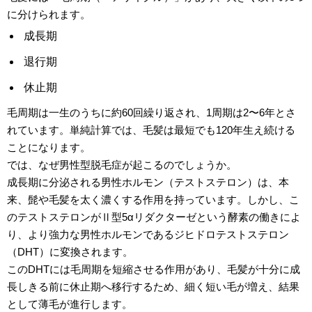
に分けられます。
成長期
退行期
休止期
毛周期は一生のうちに約60回繰り返され、1周期は2〜6年とさ
れています。単純計算では、毛髪は最短でも120年生え続ける
ことになります。
では、なぜ男性型脱毛症が起こるのでしょうか。
成長期に分泌される男性ホルモン（テストステロン）は、本
来、髭や毛髪を太く濃くする作用を持っています。しかし、こ
のテストステロンがⅡ型5αリダクターゼという酵素の働きによ
り、より強力な男性ホルモンであるジヒドロテストステロン
（DHT）に変換されます。
このDHTには毛周期を短縮させる作用があり、毛髪が十分に成
長しきる前に休止期へ移行するため、細く短い毛が増え、結果
として薄毛が進行します。