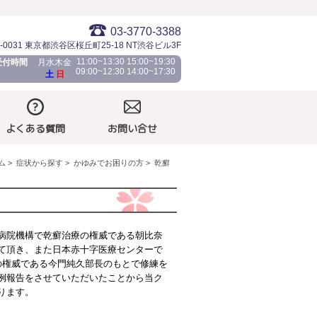
03-3770-3388
-0031
東京都渋谷区桜丘町25-18
NT渋谷ビル3F
11:00~13:30 15:00~19:30
受付時間
月水木金
09:00~12:30 14:00~17:30
土
日
よくある質問
お問い合せ
ム
症状から探す
かゆみでお困りの方
乾癬
病院機構で乾癬治療の権威である朝比奈
て頂き、また日本赤十字医療センターで
の権威である今門純久部長のもとで修練を
例報告をさせていただいたことから当ク
ります。