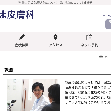
乾癬の症状 治療方法について - 渋谷駅前おおしま皮膚科
〒150
症状検索
アクセス
ネット予約
ホー
乾癬
乾癬治療に関しましては、国立
昭彦部長のもとで研鑽をつませ
角化症（乾癬も角化症の1種）
積ませていただき論文発表、症
リニックでは特に力をいれてお