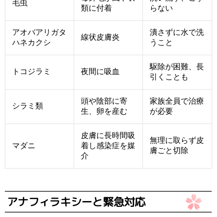
毛虫
類に付着
らない
アオバアリガタ
潰さずに水で洗
線状皮膚炎
ハネカクシ
うこと
駆除が困難、長
トコジラミ
夜間に吸血
引くことも
頭や陰部に寄
家族全員で治療
シラミ類
生、卵を産む
が必要
皮膚に長時間吸
無理に取らず皮
マダニ
着し感染症を媒
膚ごと切除
介
アナフィラキシーと緊急対応