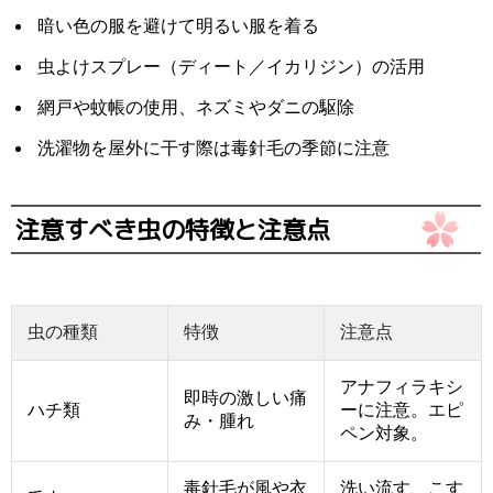
暗い色の服を避けて明るい服を着る
虫よけスプレー（ディート／イカリジン）の活用
網戸や蚊帳の使用、ネズミやダニの駆除
洗濯物を屋外に干す際は毒針毛の季節に注意
注意すべき虫の特徴と注意点
虫の種類
特徴
注意点
アナフィラキシ
即時の激しい痛
ハチ類
ーに注意。エピ
み・腫れ
ペン対象。
毒針毛が風や衣
洗い流す、こす