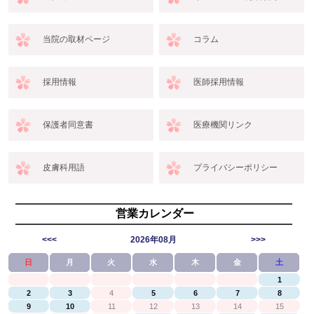
当院の取材ページ
コラム
採用情報
医師採用情報
保護者同意書
医療機関リンク
皮膚科用語
プライバシーポリシー
営業カレンダー
<<<
2026年08月
>>>
日
月
火
水
木
金
土
1
2
3
4
5
6
7
8
9
10
11
12
13
14
15