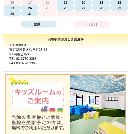
16
17
18
19
20
21
22
23
24
25
26
27
28
29
30
31
営業日
休診日
渋谷駅前おおしま皮膚科
〒150-0031
東京都渋谷区桜丘町25-18
NT渋谷ビル3F
TEL 03-3770-3388
FAX 03-3770-3385