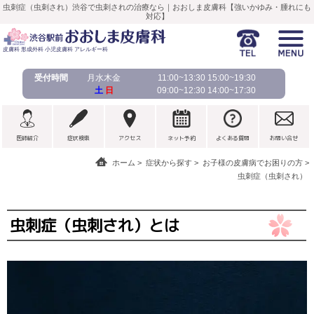
虫刺症（虫刺され）渋谷で虫刺されの治療なら｜おおしま皮膚科【強いかゆみ・腫れにも
対応】
皮膚科 形成外科 小児皮膚科 アレルギー科
受付時間
月水木金
11:00~13:30 15:00~19:30
土
日
09:00~12:30 14:00~17:30
医師紹介
症状検索
アクセス
ネット予約
よくある質問
お問い合せ
ホーム
症状から探す
お子様の皮膚病でお困りの方
虫刺症（虫刺され）
虫刺症（虫刺され）とは